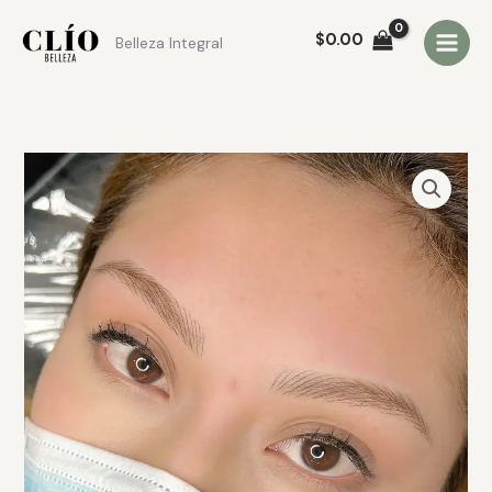
Ir
al
$
0.00
Belleza Integral
contenido
Anticipo
Micropigmentación
cantidad